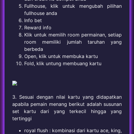
Fullhouse, klik untuk mengubah pilihan
fullhouse anda
Info bet
Reward info
Klik untuk memilih room permainan, setiap
room memiliki jumlah taruhan yang
berbeda
Open, klik untuk membuka kartu
Fold, klik untung membuang kartu
3. Sesuai dengan nilai kartu yang didapatkan
apabila pemain menang berikut adalah susunan
set kartu dari yang terkecil hingga yang
tertinggi
royal flush : kombinasi dari kartu ace, king,