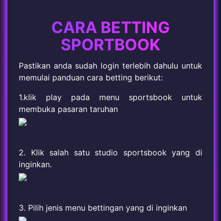
CARA BETTING
SPORTBOOK
Pastikan anda sudah login terlebih dahulu untuk
memulai panduan cara betting berikut:
1.klik play pada menu sportsbook untuk
membuka pasaran taruhan
2. Klik salah satu studio sportsbook yang di
inginkan.
3. Pilih jenis menu bettingan yang di inginkan