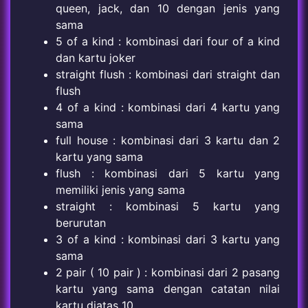
queen, jack, dan 10 dengan jenis yang
sama
5 of a kind : kombinasi dari four of a kind
dan kartu joker
straight flush : kombinasi dari straight dan
flush
4 of a kind : kombinasi dari 4 kartu yang
sama
full house : kombinasi dari 3 kartu dan 2
kartu yang sama
flush : kombinasi dari 5 kartu yang
memiliki jenis yang sama
straight : kombinasi 5 kartu yang
berurutan
3 of a kind : kombinasi dari 3 kartu yang
sama
2 pair ( 10 pair ) : kombinasi dari 2 pasang
kartu yang sama dengan catatan nilai
kartu diatas 10