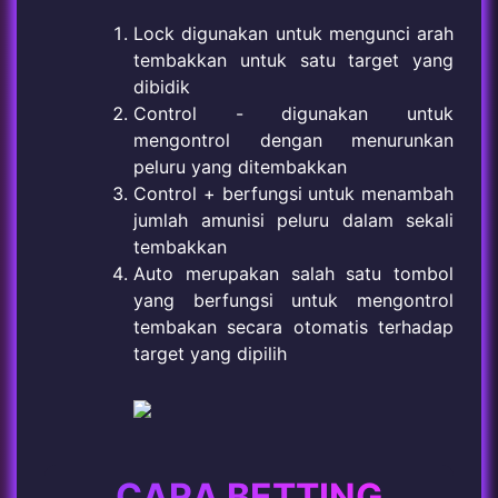
Lock digunakan untuk mengunci arah
tembakkan untuk satu target yang
dibidik
Control - digunakan untuk
mengontrol dengan menurunkan
peluru yang ditembakkan
Control + berfungsi untuk menambah
jumlah amunisi peluru dalam sekali
tembakkan
Auto merupakan salah satu tombol
yang berfungsi untuk mengontrol
tembakan secara otomatis terhadap
target yang dipilih
CARA BETTING