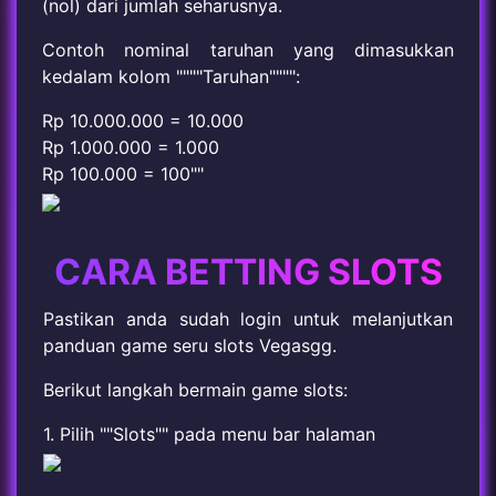
(nol) dari jumlah seharusnya.
Contoh nominal taruhan yang dimasukkan
kedalam kolom """"Taruhan"""":
Rp 10.000.000 = 10.000
Rp 1.000.000 = 1.000
Rp 100.000 = 100""
CARA BETTING SLOTS
Pastikan anda sudah login untuk melanjutkan
panduan game seru slots Vegasgg.
Berikut langkah bermain game slots:
1. Pilih ""Slots"" pada menu bar halaman