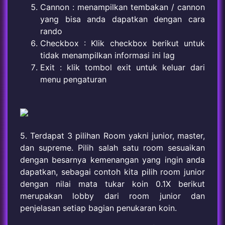
Cannon : menampilkan tembakan / cannon
yang bisa anda dapatkan dengan cara
rando
Checkbox : Klik checkbox berikut untuk
tidak menampilkan informasi ini lag
Exit : klik tombol exit untuk keluar dari
menu pengaturan
5. Terdapat 3 pilihan Room yakni junior, master,
dan supreme. Pilih salah satu room sesuaikan
dengan besarnya kemenangan yang ingin anda
dapatkan, sebagai contoh kita pilih room junior
dengan nilai mata tukar koin 0.1X berikut
merupakan lobby dari room junior dan
penjelasan setiap bagian penukaran koin.