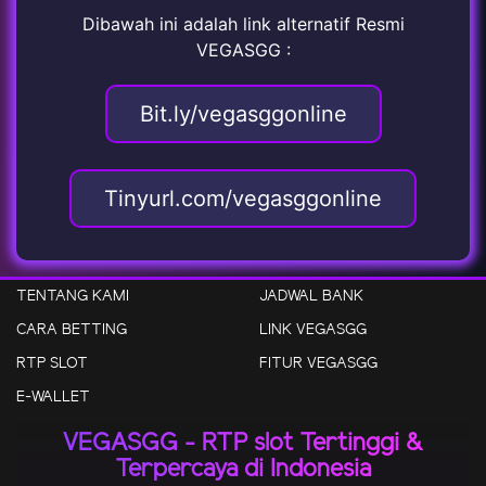
Dibawah ini adalah link alternatif Resmi
VEGASGG :
Bit.ly/vegasggonline
Tinyurl.com/vegasggonline
TENTANG KAMI
JADWAL BANK
CARA BETTING
LINK VEGASGG
RTP SLOT
FITUR VEGASGG
E-WALLET
VEGASGG - RTP slot Tertinggi &
Terpercaya di Indonesia