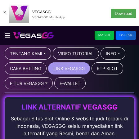
×
VEGASGG
Download
VEGASGG Mobile App
MASUK
DAFTAR
TENTANG KAMI
VIDEO TUTORIAL
INFO
CARA BETTING
LINK VEGASGG
RTP SLOT
FITUR VEGASGG
E-WALLET
LINK ALTERNATIF VEGASGG
Sebagai Situs Slot Online & website judi terbaik di
Indonesia, VEGASGG selalu menyediakan link
alternatif yang Resmi, benar dan Aman.